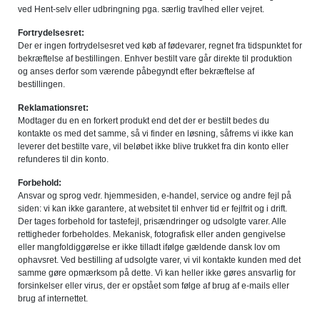
ved Hent-selv eller udbringning pga. særlig travlhed eller vejret.
Fortrydelsesret:
Der er ingen fortrydelsesret ved køb af fødevarer, regnet fra tidspunktet for
bekræftelse af bestillingen. Enhver bestilt vare går direkte til produktion
og anses derfor som værende påbegyndt efter bekræftelse af
bestillingen.
Reklamationsret:
Modtager du en en forkert produkt end det der er bestilt bedes du
kontakte os med det samme, så vi finder en løsning, såfrems vi ikke kan
leverer det bestilte vare, vil beløbet ikke blive trukket fra din konto eller
refunderes til din konto.
Forbehold:
Ansvar og sprog vedr. hjemmesiden, e-handel, service og andre fejl på
siden: vi kan ikke garantere, at websitet til enhver tid er fejlfrit og i drift.
Der tages forbehold for tastefejl, prisændringer og udsolgte varer. Alle
rettigheder forbeholdes. Mekanisk, fotografisk eller anden gengivelse
eller mangfoldiggørelse er ikke tilladt ifølge gældende dansk lov om
ophavsret. Ved bestilling af udsolgte varer, vi vil kontakte kunden med det
samme gøre opmærksom på dette. Vi kan heller ikke gøres ansvarlig for
forsinkelser eller virus, der er opstået som følge af brug af e-mails eller
brug af internettet.