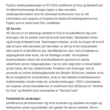
PayExs betalingsløsninger er PCI DSS certificeret af Visa og MasterCard.
Af sikkerhedsmæsige årsager lagrer vi ikke sensitive
betalingsinformation som for eksempel kortnummer hos os. Alt
information som opgives er krypteret til stedet på betalingsiderne hos
PayEx som er sikret med SSL-certifikater.
3D Secure
3D Secure er en teknologi udviklet af Visa til at autentificere dig som
forbruger, når du betaler med dit kort på internettet. Standarden bliver
også brugt af MasterCard. Teknologien betyder, at når du bruger dit kort til
køb af varer eller tjenester på internettet, er det op til din kortudsteder
eller bank til at identificere dig. Identifikationen sker ved at indtaste en
adgangskode eller kode, når de foretager et køb. Via krypteret
kommunikation styres det af kortudstederen gennem en særlig
sikkerheds server. Adgangskoden, har du selv valgt eller er blevet tildelt
af den bank, der har udstedt kortet. Fordelen som forbruger, ved at
anvende en online betalingstjeneste der tilbyder 3DSecure, betyder at du
får en mulighed for at kontrollere, at du er den faktiske kortindehaveren,
hvilket betyder mindre risiko for, at kortet misbruges. VISA´s varemærke,
der angiver, at kort transaktionen er verificeret med 3DSecure er "Verified
by Visa" og MasterCards varemærke er "SecureCode"
Forbehold for ændringer:
perfekt-pizza.dk forbeholder sig ret til at ændre og opdatere de regler og
betingelser, priser og produkter, der gælder for denne website. Det er