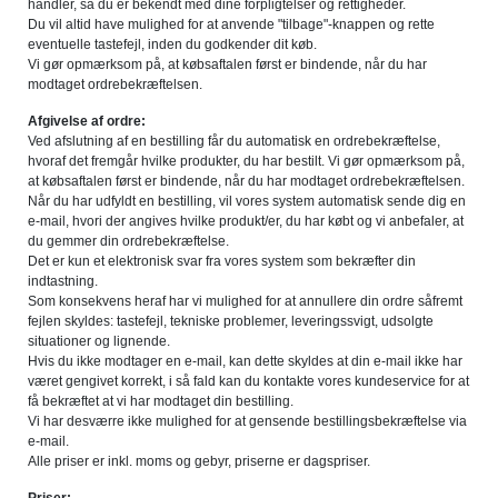
handler, så du er bekendt med dine forpligtelser og rettigheder.
Du vil altid have mulighed for at anvende "tilbage"-knappen og rette
eventuelle tastefejl, inden du godkender dit køb.
Vi gør opmærksom på, at købsaftalen først er bindende, når du har
modtaget ordrebekræftelsen.
Afgivelse af ordre:
Ved afslutning af en bestilling får du automatisk en ordrebekræftelse,
hvoraf det fremgår hvilke produkter, du har bestilt. Vi gør opmærksom på,
at købsaftalen først er bindende, når du har modtaget ordrebekræftelsen.
Når du har udfyldt en bestilling, vil vores system automatisk sende dig en
e-mail, hvori der angives hvilke produkt/er, du har købt og vi anbefaler, at
du gemmer din ordrebekræftelse.
Det er kun et elektronisk svar fra vores system som bekræfter din
indtastning.
Som konsekvens heraf har vi mulighed for at annullere din ordre såfremt
fejlen skyldes: tastefejl, tekniske problemer, leveringssvigt, udsolgte
situationer og lignende.
Hvis du ikke modtager en e-mail, kan dette skyldes at din e-mail ikke har
været gengivet korrekt, i så fald kan du kontakte vores kundeservice for at
få bekræftet at vi har modtaget din bestilling.
Vi har desværre ikke mulighed for at gensende bestillingsbekræftelse via
e-mail.
Alle priser er inkl. moms og gebyr, priserne er dagspriser.