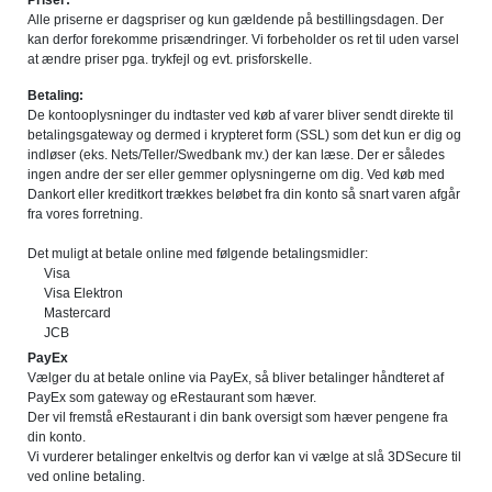
Priser:
Alle priserne er dagspriser og kun gældende på bestillingsdagen. Der
kan derfor forekomme prisændringer. Vi forbeholder os ret til uden varsel
at ændre priser pga. trykfejl og evt. prisforskelle.
Betaling:
De kontooplysninger du indtaster ved køb af varer bliver sendt direkte til
betalingsgateway og dermed i krypteret form (SSL) som det kun er dig og
indløser (eks. Nets/Teller/Swedbank mv.) der kan læse. Der er således
ingen andre der ser eller gemmer oplysningerne om dig. Ved køb med
Dankort eller kreditkort trækkes beløbet fra din konto så snart varen afgår
fra vores forretning.
Det muligt at betale online med følgende betalingsmidler:
Visa
Visa Elektron
Mastercard
JCB
PayEx
Vælger du at betale online via PayEx, så bliver betalinger håndteret af
PayEx som gateway og eRestaurant som hæver.
Der vil fremstå eRestaurant i din bank oversigt som hæver pengene fra
din konto.
Vi vurderer betalinger enkeltvis og derfor kan vi vælge at slå 3DSecure til
ved online betaling.