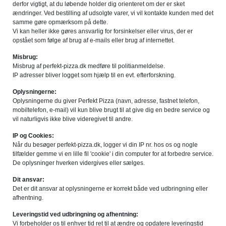
derfor vigtigt, at du løbende holder dig orienteret om der er sket
ændringer. Ved bestilling af udsolgte varer, vi vil kontakte kunden med det
samme gøre opmærksom på dette.
Vi kan heller ikke gøres ansvarlig for forsinkelser eller virus, der er
opstået som følge af brug af e-mails eller brug af internettet.
Misbrug:
Misbrug af perfekt-pizza.dk medføre til politianmeldelse.
IP adresser bliver logget som hjælp til en evt. efterforskning.
Oplysningerne:
Oplysningerne du giver Perfekt Pizza (navn, adresse, fastnet telefon,
mobiltelefon, e-mail) vil kun blive brugt til at give dig en bedre service og
vil naturligvis ikke blive videregivet til andre.
IP og Cookies:
Når du besøger perfekt-pizza.dk, logger vi din IP nr. hos os og nogle
tilfælder gemme vi en lille fil 'cookie' i din computer for at forbedre service.
De oplysninger hverken vidergives eller sælges.
Dit ansvar:
Det er dit ansvar at oplysningerne er korrekt både ved udbringning eller
afhentning.
Leveringstid ved udbringning og afhentning:
Vi forbeholder os til enhver tid ret til at ændre og opdatere leveringstid